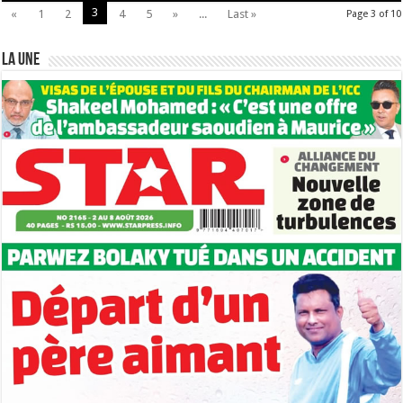
3
«
1
2
4
5
»
...
Last »
Page 3 of 10
LA UNE