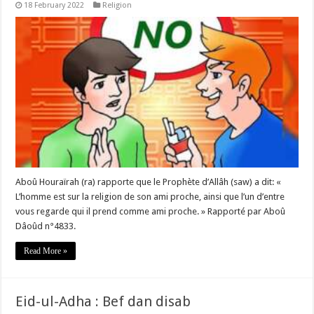
18 February 2022
Religion
Aboû Houraïrah (ra) rapporte que le Prophète d’Allâh (saw) a dit: «
L’homme est sur la religion de son ami proche, ainsi que l’un d’entre
vous regarde qui il prend comme ami proche. » Rapporté par Aboû
Dâoûd n°4833.
Read More »
Eid-ul-Adha : Bef dan disab