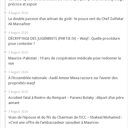
précoce et espoir
4 August 2026
La double passion d’un artisan du goût : le pouce vert du Chef Zulfekar
Ali Massafeer
4 August 2026
DÉCRYPTAGE DES JUGEMENTS (PARTIE IV) – Waqf : Quelle procédure
pour contester ?
3 August 2026
Maurice–Pakistan : 19 ans de coopération médicale pour redonner la
vue
3 August 2026
À l’Assemblée nationale : Aadil Ameer Meea rassure sur l’avenir des
propriétés waqf
3 August 2026
Accident fatal à Rivière-du-Rempart – Parwez Bolaky : départ d’un père
aimant
3 August 2026
Visas de l’épouse et du fils du Chairman de l’ICC – Shakeel Mohamed :
«C’est une offre de l’ambassadeur saoudien à Maurice»