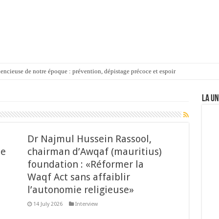
lencieuse de notre époque : prévention, dépistage précoce et espoir
EMENTS (PARTIE IV) – Waqf : Quelle procédure pour contester ?
LA UN
9 ans de coopération médicale pour redonner la vue
le : Aadil Ameer Meea rassure sur l’avenir des propriétés waqf
ière-du-Rempart – Parwez Bolaky : départ d’un père aimant
Dr Najmul Hussein Rassool,
de
chairman d’Awqaf (mauritius)
foundation : «Réformer la
Waqf Act sans affaiblir
l’autonomie religieuse»
14 July 2026
Interview