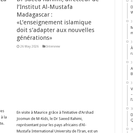
4
l’Institut Al-Mustafa
D
W
Madagascar :
«L’enseignement islamique
3
M
doit s’adapter aux nouvelles
m
générations»
3
26 May 2026
Interview
À
r
3
A
B
3
V
–
l
3
res
En visite à Maurice grâce à l’initiative d’Arshad
D
à la
Joomun de M-Kids, le Dr Saeed Rahimi,
Q
te.
représentant pour les pays africains d’Al-
3
Mustafa International University de l’Iran, est un