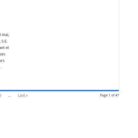
3 mai,
 S.E.
ant et
ses
urs
 …
0
...
Last »
Page 1 of 47