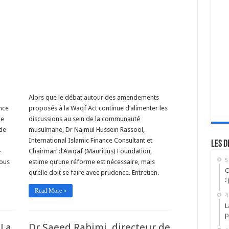
Alors que le débat autour des amendements
nce
proposés à la Waqf Act continue d’alimenter les
ne
discussions au sein de la communauté
 de
musulmane, Dr Najmul Hussein Rassool,
International Islamic Finance Consultant et
Les d
-
Chairman d’Awqaf (Mauritius) Foundation,
5
sous
estime qu’une réforme est nécessaire, mais
C
qu’elle doit se faire avec prudence. Entretien.
:
Read More »
4
L
p
«La
Dr Saeed Rahimi, directeur de