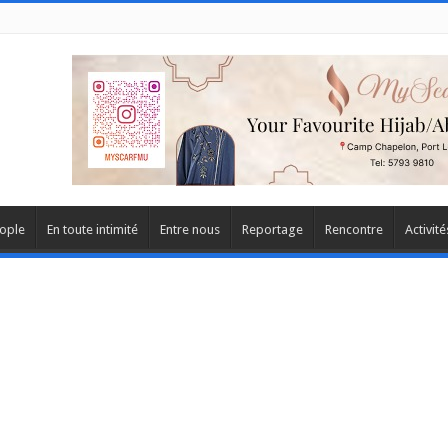
ople
En toute intimité
Entre nous
Reportage
Rencontre
Activité