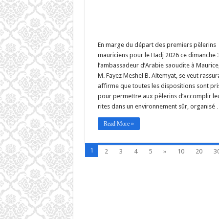
En marge du départ des premiers pèlerins
mauriciens pour le Hadj 2026 ce dimanche 
l’ambassadeur d’Arabie saoudite à Maurice,
M. Fayez Meshel B. Altemyat, se veut rassur
affirme que toutes les dispositions sont pri
pour permettre aux pèlerins d’accomplir le
rites dans un environnement sûr, organisé
Read More »
1
2
3
4
5
»
10
20
3