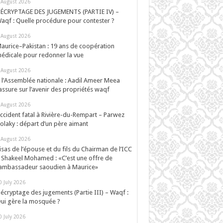
 August 2026
ÉCRYPTAGE DES JUGEMENTS (PARTIE IV) –
aqf : Quelle procédure pour contester ?
 August 2026
aurice–Pakistan : 19 ans de coopération
édicale pour redonner la vue
 August 2026
 l’Assemblée nationale : Aadil Ameer Meea
assure sur l’avenir des propriétés waqf
 August 2026
ccident fatal à Rivière-du-Rempart – Parwez
olaky : départ d’un père aimant
 August 2026
isas de l’épouse et du fils du Chairman de l’ICC
 Shakeel Mohamed : «C’est une offre de
’ambassadeur saoudien à Maurice»
0 July 2026
écryptage des jugements (Partie III) – Waqf :
ui gère la mosquée ?
0 July 2026