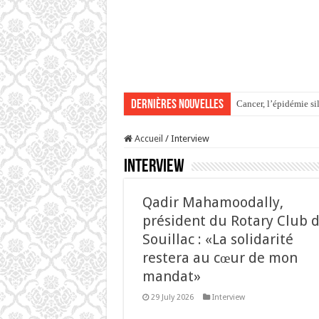
Dernières Nouvelles
Cancer, l’épidémie si
DÉCRYPTAGE DES JUG
Accueil
/
Interview
Maurice–Pakistan : 1
Interview
À l’Assemblée nationa
Accident fatal à Riv
Qadir Mahamoodally,
président du Rotary Club 
Souillac : «La solidarité
restera au cœur de mon
mandat»
29 July 2026
Interview