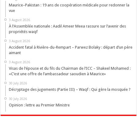
Maurice–Pakistan : 19 ans de coopération médicale pour redonner la
vue
3 August 2026
À l’Assemblée nationale : Aadil Ameer Meea rassure sur l’avenir des
propriétés waqf
3 August 2026
Accident fatal à Rivière-du-Rempart – Parwez Bolaky : départ d’un père
aimant
3 August 2026
Visas de l’épouse et du fils du Chairman de l’ICC – Shakeel Mohamed :
«C’est une offre de l’ambassadeur saoudien à Maurice»
30 July 2026
Décryptage des jugements (Partie III) – Waqf : Qui gère la mosquée ?
30 July 2026
Opinion : lettre au Premier Ministre