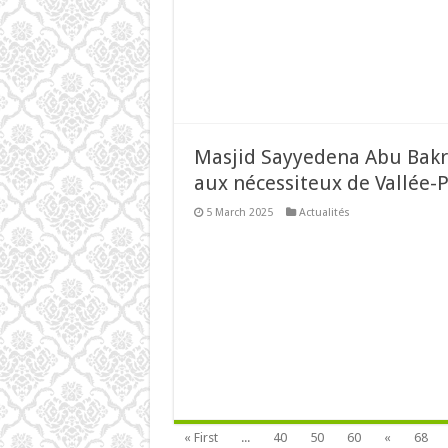
Masjid Sayyedena Abu Bakr S
aux nécessiteux de Vallée-P
5 March 2025
Actualités
« First
...
40
50
60
«
68