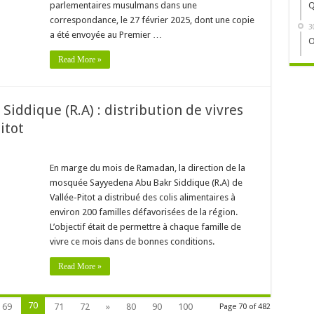
parlementaires musulmans dans une
Q
correspondance, le 27 février 2025, dont une copie
3
a été envoyée au Premier …
O
Read More »
iddique (R.A) : distribution de vivres
itot
En marge du mois de Ramadan, la direction de la
mosquée Sayyedena Abu Bakr Siddique (R.A) de
Vallée-Pitot a distribué des colis alimentaires à
environ 200 familles défavorisées de la région.
L’objectif était de permettre à chaque famille de
vivre ce mois dans de bonnes conditions.
Read More »
70
69
71
72
»
80
90
100
Page 70 of 482