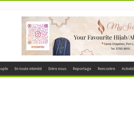
ople
En toute intimité
Entre nous
Reportage
Rencontre
Activit