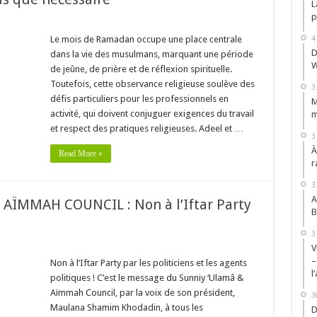
L
p
Le mois de Ramadan occupe une place centrale
4
D
dans la vie des musulmans, marquant une période
W
de jeûne, de prière et de réflexion spirituelle.
Toutefois, cette observance religieuse soulève des
3
défis particuliers pour les professionnels en
M
activité, qui doivent conjuguer exigences du travail
m
et respect des pratiques religieuses. Adeel et …
3
À
Read More »
r
3
A
AÏMMAH COUNCIL : Non à l’Iftar Party
B
3
V
–
Non à l’Iftar Party par les politiciens et les agents
l
politiques ! C’est le message du Sunniy ‘Ulamâ &
Aïmmah Council, par la voix de son président,
3
Maulana Shamim Khodadin, à tous les
D