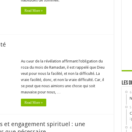
habitudes de sommeil.
Read More »
lté
Au cœur de la révélation affirmant l’obligation du
roza du mois de Ramadan, il est rappelé que Dieu
veut pour nous la facilité, et non la difficulté. La
vraie facilité, donc, et non la vraie difficulté. Car, il
Les d
se peut que nous aimions une chose qui soit
mauvaise pour nous, …
6
N
Read More »
5
C
:
s et engagement spirituel : une
4
us que nécessaire