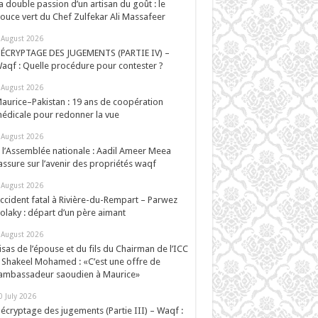
a double passion d’un artisan du goût : le
ouce vert du Chef Zulfekar Ali Massafeer
 August 2026
ÉCRYPTAGE DES JUGEMENTS (PARTIE IV) –
aqf : Quelle procédure pour contester ?
 August 2026
aurice–Pakistan : 19 ans de coopération
édicale pour redonner la vue
 August 2026
 l’Assemblée nationale : Aadil Ameer Meea
assure sur l’avenir des propriétés waqf
 August 2026
ccident fatal à Rivière-du-Rempart – Parwez
olaky : départ d’un père aimant
 August 2026
isas de l’épouse et du fils du Chairman de l’ICC
 Shakeel Mohamed : «C’est une offre de
’ambassadeur saoudien à Maurice»
0 July 2026
écryptage des jugements (Partie III) – Waqf :