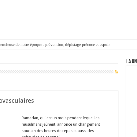
lencieuse de notre époque : prévention, dépistage précoce et espoir
EMENTS (PARTIE IV) – Waqf : Quelle procédure pour contester ?
LA UN
9 ans de coopération médicale pour redonner la vue
le : Aadil Ameer Meea rassure sur l’avenir des propriétés waqf
ière-du-Rempart – Parwez Bolaky : départ d’un père aimant
ovasculaires
Ramadan, qui est un mois pendant lequel les
musulmans jeûnent, annonce un changement
soudain des heures de repas et aussi des