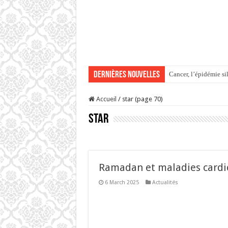
Dernières Nouvelles
Cancer, l’épidémie si
DÉCRYPTAGE DES JUG
Accueil
/
star (page 70)
Maurice–Pakistan : 1
star
À l’Assemblée nationa
Accident fatal à Riv
Ramadan et maladies cardi
6 March 2025
Actualités