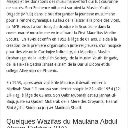
Masjids et les donations des musulmans-effort qui fut couronné
de succès. Son Eminence mit aussi sur pied la Muslim Youth
Brigade (M.Y.B) dans le but d’organiser la jeunesse musulmane
pour la rendre dynamique au lieu de la laisser à la proie des vices.
La MYB réussit à son tour, à introduire la Scoutisme dans la
communauté musulmane en instituant la First Mauritius Muslim
Scouts. En 1949 et enfin en 1953 à l’âge de 61 ans. Il aida à la
création de la première organisation (interreligieuse), d’un hospice
pour des vieux: le Currimjee Infirmary, du Mauritius Muslim
Orphanage, de la Hizbullah Society, de la Muslim Youth Brigade,
de la Halkae Qadria Ishaat e Islam de la Dar ul Uloom et du
collège Alleemiah de Phoenix.
En 1953, après avoir visité l’île Maurice, il devait rentrer à
Madinah Sharif. Il poussa son dernier soupir le 22 août 1954 (22
Zill-Hajj) à l’âge de 63 ans. Son Qabr Mubarak est au Jannat-ul-
Baqi, juste au Qadam Mubarak de la Mère des Croyants, Hazrat
Bibi Aysha Siddiqua (ra) à+ Madinah Sharif.
Quelques Wazifas du Maulana Abdul