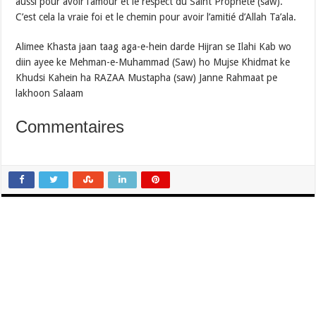
aussi pour avoir l’amour et le respect du Saint Prophète (saw).
C’est cela la vraie foi et le chemin pour avoir l’amitié d’Allah Ta’ala.
Alimee Khasta jaan taag aga-e-hein darde Hijran se Ilahi Kab wo
diin ayee ke Mehman-e-Muhammad (Saw) ho Mujse Khidmat ke
Khudsi Kahein ha RAZAA Mustapha (saw) Janne Rahmaat pe
lakhoon Salaam
Commentaires