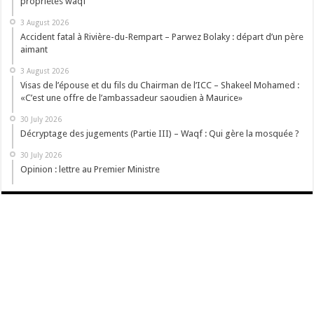
propriétés waqf
3 August 2026
Accident fatal à Rivière-du-Rempart – Parwez Bolaky : départ d’un père
aimant
3 August 2026
Visas de l’épouse et du fils du Chairman de l’ICC – Shakeel Mohamed :
«C’est une offre de l’ambassadeur saoudien à Maurice»
30 July 2026
Décryptage des jugements (Partie III) – Waqf : Qui gère la mosquée ?
30 July 2026
Opinion : lettre au Premier Ministre