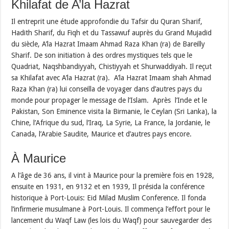
Khilafat de A’la Hazrat
Il entreprit une étude approfondie du Tafsir du Quran Sharif,
Hadith Sharif, du Fiqh et du Tassawuf auprès du Grand Mujadid
du siècle, A’la Hazrat Imaam Ahmad Raza Khan (ra) de Bareilly
Sharif. De son initiation à des ordres mystiques tels que le
Quadriat, Naqshbandiyyah, Chistiyyah et Shurwaddiyah. Il reçut
sa Khilafat avec A’la Hazrat (ra). A’la Hazrat Imaam shah Ahmad
Raza Khan (ra) lui conseilla de voyager dans d’autres pays du
monde pour propager le message de l’Islam. Après l’Inde et le
Pakistan, Son Eminence visita la Birmanie, le Ceylan (Sri Lanka), la
Chine, l’Afrique du sud, l’Iraq, La Syrie, La France, la Jordanie, le
Canada, l’Arabie Saudite, Maurice et d’autres pays encore.
À Maurice
A l’âge de 36 ans, il vint à Maurice pour la première fois en 1928,
ensuite en 1931, en 9132 et en 1939, Il présida la conférence
historique à Port-Louis: Eid Milad Muslim Conference. Il fonda
l’infirmerie musulmane à Port-Louis. Il commença l’effort pour le
lancement du Waqf Law (les lois du Waqf) pour sauvegarder des