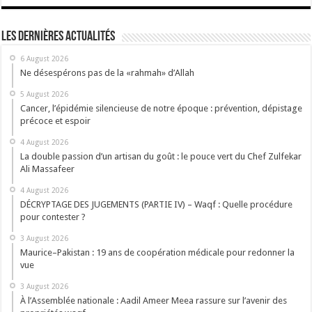
Les dernières actualités
6 August 2026
Ne désespérons pas de la «rahmah» d’Allah
5 August 2026
Cancer, l’épidémie silencieuse de notre époque : prévention, dépistage
précoce et espoir
4 August 2026
La double passion d’un artisan du goût : le pouce vert du Chef Zulfekar
Ali Massafeer
4 August 2026
DÉCRYPTAGE DES JUGEMENTS (PARTIE IV) – Waqf : Quelle procédure
pour contester ?
3 August 2026
Maurice–Pakistan : 19 ans de coopération médicale pour redonner la
vue
3 August 2026
À l’Assemblée nationale : Aadil Ameer Meea rassure sur l’avenir des