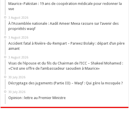
Maurice–Pakistan : 19 ans de coopération médicale pour redonner la
vue
3 August 2026
À l’Assemblée nationale : Aadil Ameer Meea rassure sur l’avenir des
propriétés waqf
3 August 2026
Accident fatal à Rivière-du-Rempart – Parwez Bolaky : départ d’un père
aimant
3 August 2026
Visas de l’épouse et du fils du Chairman de l’ICC – Shakeel Mohamed :
«C’est une offre de l’ambassadeur saoudien à Maurice»
30 July 2026
Décryptage des jugements (Partie III) – Waqf : Qui gère la mosquée ?
30 July 2026
Opinion : lettre au Premier Ministre