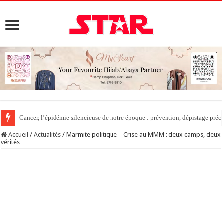
Cancer, l’épidémie silencieuse de notre époque : prévention, dépistage préc
DÉCRYPTAGE DES JUGEMENTS (PARTIE IV) – Waqf : Quelle procédure po
Accueil
/
Actualités
/
Marmite politique – Crise au MMM : deux camps, deux
vérités