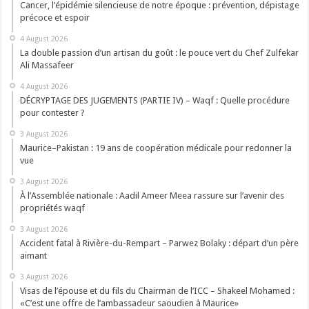
Cancer, l’épidémie silencieuse de notre époque : prévention, dépistage
précoce et espoir
4 August 2026
La double passion d’un artisan du goût : le pouce vert du Chef Zulfekar
Ali Massafeer
4 August 2026
DÉCRYPTAGE DES JUGEMENTS (PARTIE IV) – Waqf : Quelle procédure
pour contester ?
3 August 2026
Maurice–Pakistan : 19 ans de coopération médicale pour redonner la
vue
3 August 2026
À l’Assemblée nationale : Aadil Ameer Meea rassure sur l’avenir des
propriétés waqf
3 August 2026
Accident fatal à Rivière-du-Rempart – Parwez Bolaky : départ d’un père
aimant
3 August 2026
Visas de l’épouse et du fils du Chairman de l’ICC – Shakeel Mohamed :
«C’est une offre de l’ambassadeur saoudien à Maurice»