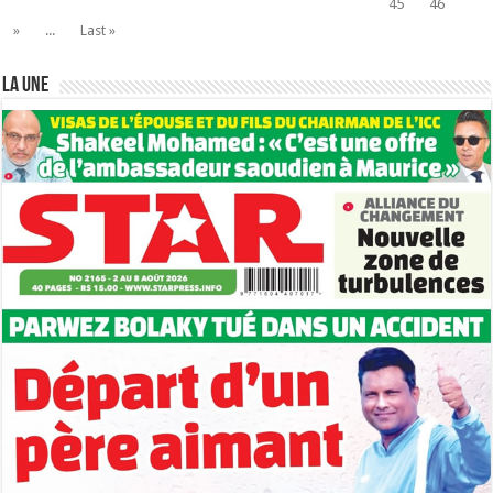
45
46
»
...
Last »
LA UNE