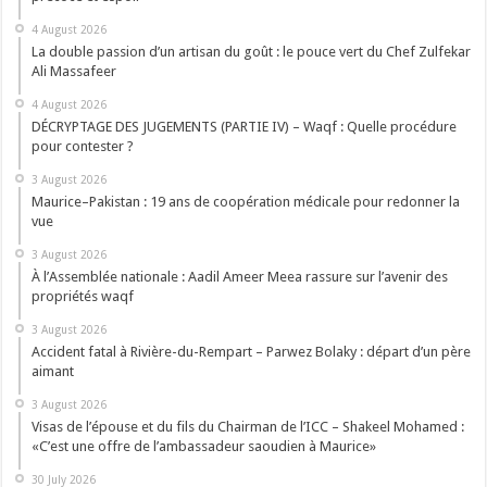
4 August 2026
La double passion d’un artisan du goût : le pouce vert du Chef Zulfekar
Ali Massafeer
4 August 2026
DÉCRYPTAGE DES JUGEMENTS (PARTIE IV) – Waqf : Quelle procédure
pour contester ?
3 August 2026
Maurice–Pakistan : 19 ans de coopération médicale pour redonner la
vue
3 August 2026
À l’Assemblée nationale : Aadil Ameer Meea rassure sur l’avenir des
propriétés waqf
3 August 2026
Accident fatal à Rivière-du-Rempart – Parwez Bolaky : départ d’un père
aimant
3 August 2026
Visas de l’épouse et du fils du Chairman de l’ICC – Shakeel Mohamed :
«C’est une offre de l’ambassadeur saoudien à Maurice»
30 July 2026