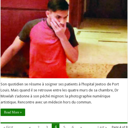
Son quotidien se résume à soigner ses patients à l’hopital Jeetoo de Port
Louis. Mais quand il se retrouve entre les quatre murs de sa chambre, Dr
Mowlah s’adonne à son péché mignon: la photographie numérique
artistique. Rencontre avec un médecin hors du commun.
Read More »
4
« First
...
«
2
3
5
6
»
...
Last »
Page 4 of 8