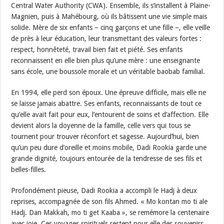
Central Water Authority (CWA). Ensemble, ils s’installent à Plaine-
Magnien, puis à Mahébourg, où ils bâtissent une vie simple mais
solide. Mère de six enfants – cinq garçons et une fille –, elle veille
de près à leur éducation, leur transmettant des valeurs fortes :
respect, honnêteté, travail bien fait et piété. Ses enfants
reconnaissent en elle bien plus qu’une mère : une enseignante
sans école, une boussole morale et un véritable baobab familial.
En 1994, elle perd son époux. Une épreuve difficile, mais elle ne
se laisse jamais abattre. Ses enfants, reconnaissants de tout ce
qu’elle avait fait pour eux, l’entourent de soins et d’affection. Elle
devient alors la doyenne de la famille, celle vers qui tous se
tournent pour trouver réconfort et sagesse. Aujourd’hui, bien
qu’un peu dure d’oreille et moins mobile, Dadi Rookia garde une
grande dignité, toujours entourée de la tendresse de ses fils et
belles-filles.
Profondément pieuse, Dadi Rookia a accompli le Hadj à deux
reprises, accompagnée de son fils Ahmed. « Mo kontan mo ti ale
Hadj. Dan Makkah, mo ti get Kaaba », se remémore la centenaire
avec joie. Ces voyages spirituels restent pour elle des souvenirs