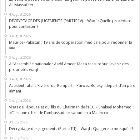
Ali Massafeer
4 August 2026
DÉCRYPTAGE DES JUGEMENTS (PARTIE IV) – Waqf : Quelle procédure
pour contester ?
3 August 2026
Maurice–Pakistan : 19 ans de coopération médicale pour redonner la
vue
3 August 2026
À l’Assemblée nationale : Aadil Ameer Meea rassure sur l’avenir des
propriétés waqf
3 August 2026
Accident fatal à Rivière-du-Rempart – Parwez Bolaky : départ d’un père
aimant
3 August 2026
Visas de l’épouse et du fils du Chairman de l’ICC – Shakeel Mohamed :
«C’est une offre de l’ambassadeur saoudien à Maurice»
30 July 2026
Décryptage des jugements (Partie III) – Waqf : Qui gère la mosquée ?
30 July 2026