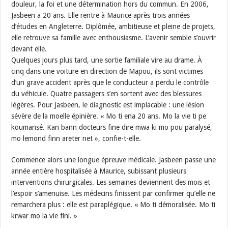
douleur, la foi et une détermination hors du commun. En 2006,
Jasbeen a 20 ans. Elle rentre à Maurice après trois années
d’études en Angleterre. Diplômée, ambitieuse et pleine de projets,
elle retrouve sa famille avec enthousiasme. L’avenir semble s’ouvrir
devant elle.
Quelques jours plus tard, une sortie familiale vire au drame. À
cinq dans une voiture en direction de Mapou, ils sont victimes
d’un grave accident après que le conducteur a perdu le contrôle
du véhicule. Quatre passagers s’en sortent avec des blessures
légères. Pour Jasbeen, le diagnostic est implacable : une lésion
sévère de la moelle épinière. « Mo ti ena 20 ans. Mo la vie ti pe
koumansé. Kan bann docteurs fine dire mwa ki mo pou paralysé,
mo lemond finn areter net », confie-t-elle.
Commence alors une longue épreuve médicale. Jasbeen passe une
année entière hospitalisée à Maurice, subissant plusieurs
interventions chirurgicales. Les semaines deviennent des mois et
l’espoir s’amenuise. Les médecins finissent par confirmer qu’elle ne
remarchera plus : elle est paraplégique. « Mo ti démoralisée. Mo ti
krwar mo la vie fini. »