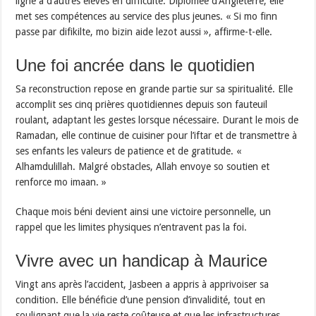
ligne à d’autres élèves en difficulté. Diplômée d’Angleterre, elle
met ses compétences au service des plus jeunes. « Si mo finn
passe par difikilte, mo bizin aide lezot aussi », affirme-t-elle.
Une foi ancrée dans le quotidien
Sa reconstruction repose en grande partie sur sa spiritualité. Elle
accomplit ses cinq prières quotidiennes depuis son fauteuil
roulant, adaptant les gestes lorsque nécessaire. Durant le mois de
Ramadan, elle continue de cuisiner pour l’iftar et de transmettre à
ses enfants les valeurs de patience et de gratitude. «
Alhamdulillah. Malgré obstacles, Allah envoye so soutien et
renforce mo imaan. »
Chaque mois béni devient ainsi une victoire personnelle, un
rappel que les limites physiques n’entravent pas la foi.
Vivre avec un handicap à Maurice
Vingt ans après l’accident, Jasbeen a appris à apprivoiser sa
condition. Elle bénéficie d’une pension d’invalidité, tout en
soulignant que la vie reste coûteuse et que les infrastructures