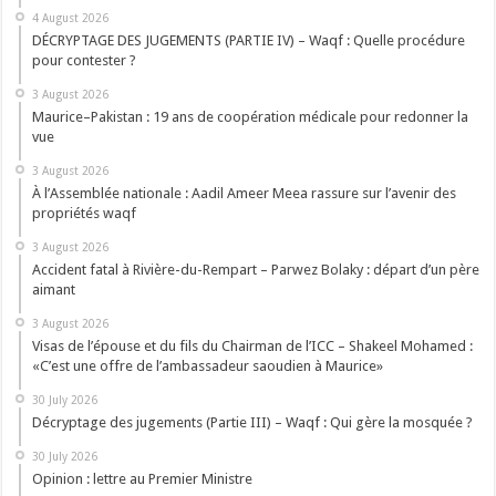
4 August 2026
DÉCRYPTAGE DES JUGEMENTS (PARTIE IV) – Waqf : Quelle procédure
pour contester ?
3 August 2026
Maurice–Pakistan : 19 ans de coopération médicale pour redonner la
vue
3 August 2026
À l’Assemblée nationale : Aadil Ameer Meea rassure sur l’avenir des
propriétés waqf
3 August 2026
Accident fatal à Rivière-du-Rempart – Parwez Bolaky : départ d’un père
aimant
3 August 2026
Visas de l’épouse et du fils du Chairman de l’ICC – Shakeel Mohamed :
«C’est une offre de l’ambassadeur saoudien à Maurice»
30 July 2026
Décryptage des jugements (Partie III) – Waqf : Qui gère la mosquée ?
30 July 2026
Opinion : lettre au Premier Ministre