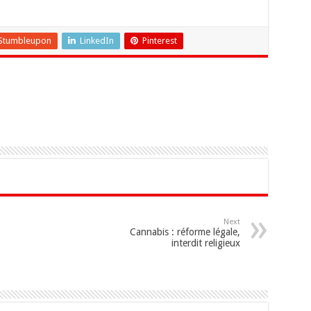
Stumbleupon
LinkedIn
Pinterest
Next
Cannabis : réforme légale,
interdit religieux