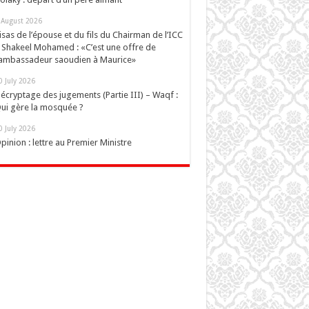
 August 2026
isas de l’épouse et du fils du Chairman de l’ICC
 Shakeel Mohamed : «C’est une offre de
’ambassadeur saoudien à Maurice»
0 July 2026
écryptage des jugements (Partie III) – Waqf :
ui gère la mosquée ?
0 July 2026
pinion : lettre au Premier Ministre