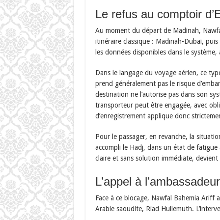
Le refus au comptoir d’
Au moment du départ de Madinah, Nawfal 
itinéraire classique : Madinah-Dubaï, pui
les données disponibles dans le système, a
Dans le langage du voyage aérien, ce typ
prend généralement pas le risque d’embar
destination ne l’autorise pas dans son syst
transporteur peut être engagée, avec obl
d’enregistrement applique donc strictemen
Pour le passager, en revanche, la situati
accompli le Hadj, dans un état de fatigue 
claire et sans solution immédiate, devien
L’appel à l’ambassadeur
Face à ce blocage, Nawfal Bahemia Ariff a
Arabie saoudite, Riad Hullemuth. L’interve