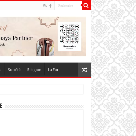
s
Société
Religion
La Foi
E