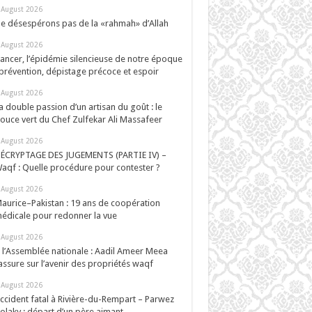
 August 2026
e désespérons pas de la «rahmah» d’Allah
 August 2026
ancer, l’épidémie silencieuse de notre époque
 prévention, dépistage précoce et espoir
 August 2026
a double passion d’un artisan du goût : le
ouce vert du Chef Zulfekar Ali Massafeer
 August 2026
ÉCRYPTAGE DES JUGEMENTS (PARTIE IV) –
aqf : Quelle procédure pour contester ?
 August 2026
aurice–Pakistan : 19 ans de coopération
édicale pour redonner la vue
 August 2026
 l’Assemblée nationale : Aadil Ameer Meea
assure sur l’avenir des propriétés waqf
 August 2026
ccident fatal à Rivière-du-Rempart – Parwez
olaky : départ d’un père aimant