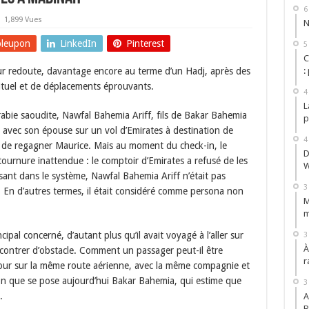
6
1,899 Vues
N
leupon
LinkedIn
Pinterest
5
C
eur redoute, davantage encore au terme d’un Hadj, après des
:
rituel et de déplacements éprouvants.
4
L
rabie saoudite, Nawfal Bahemia Ariff, fils de Bakar Bahemia
p
 avec son épouse sur un vol d’Emirates à destination de
4
t de regagner Maurice. Mais au moment du check-in, le
D
ournure inattendue : le comptoir d’Emirates a refusé de les
W
sant dans le système, Nawfal Bahemia Ariff n’était pas
3
ï. En d’autres termes, il était considéré comme persona non
M
m
ipal concerné, d’autant plus qu’il avait voyagé à l’aller sur
3
À
ncontrer d’obstacle. Comment un passager peut-il être
r
 retour sur la même route aérienne, avec la même compagnie et
ion que se pose aujourd’hui Bakar Bahemia, qui estime que
3
.
A
B