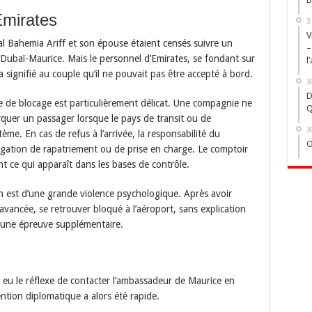
Emirates
3
V
Bahemia Ariff et son épouse étaient censés suivre un
–
s Dubaï-Maurice. Mais le personnel d’Emirates, se fondant sur
l
 signifié au couple qu’il ne pouvait pas être accepté à bord.
3
D
e de blocage est particulièrement délicat. Une compagnie ne
Q
quer un passager lorsque le pays de transit ou de
3
ème. En cas de refus à l’arrivée, la responsabilité du
O
igation de rapatriement ou de prise en charge. Le comptoir
t ce qui apparaît dans les bases de contrôle.
on est d’une grande violence psychologique. Après avoir
avancée, se retrouver bloqué à l’aéroport, sans explication
t une épreuve supplémentaire.
 eu le réflexe de contacter l’ambassadeur de Maurice en
ntion diplomatique a alors été rapide.