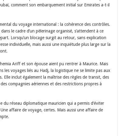
 Dubaï, comment son embarquement initial sur Emirates a-t-il
ental du voyage international : la cohérence des contrôles.
 dans le cadre d’un pèlerinage organisé, s’attendent à ce
départ. Lorsqu’un blocage surgit au retour, sans explication
sse individuelle, mais aussi une inquiétude plus large sur la
mont.
ahemia Ariff et son épouse aient pu rentrer à Maurice. Mais
ns les voyages liés au Hadj, la logistique ne se limite pas aux
. Elle inclut également la maîtrise des règles de transit, des
 des compagnies aériennes et des restrictions propres à
ide du réseau diplomatique mauricien qui a permis d’éviter
 Une affaire de voyage, certes. Mais aussi une affaire de
mpte.