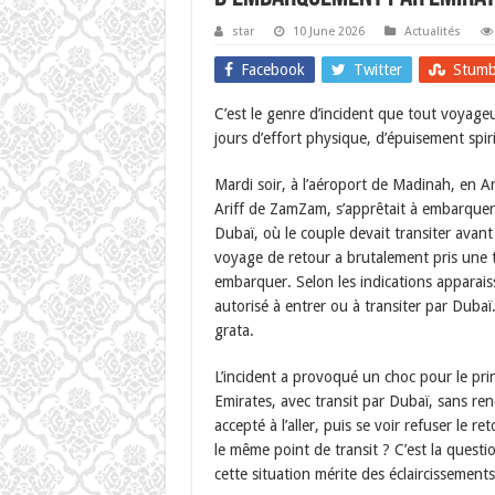
star
10 June 2026
Actualités
Facebook
Twitter
Stumb
C’est le genre d’incident que tout voyag
jours d’effort physique, d’épuisement spi
Mardi soir, à l’aéroport de Madinah, en A
Ariff de ZamZam, s’apprêtait à embarquer
Dubaï, où le couple devait transiter avan
voyage de retour a brutalement pris une t
embarquer. Selon les indications apparais
autorisé à entrer ou à transiter par Duba
grata.
L’incident a provoqué un choc pour le princ
Emirates, avec transit par Dubaï, sans re
accepté à l’aller, puis se voir refuser le
le même point de transit ? C’est la quest
cette situation mérite des éclaircissements