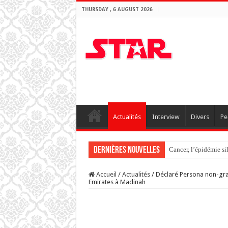
THURSDAY , 6 AUGUST 2026
Actualités
Interview
Divers
Pe
Dernières Nouvelles
Cancer, l’épidémie si
DÉCRYPTAGE DES JUG
Accueil
/
Actualités
/
Déclaré Persona non-gra
Emirates à Madinah
Maurice–Pakistan : 1
À l’Assemblée nationa
Accident fatal à Riv