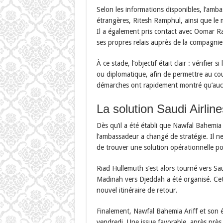
Selon les informations disponibles, l’amb
étrangères, Ritesh Ramphul, ainsi que le
Il a également pris contact avec Oomar Ra
ses propres relais auprès de la compagnie
À ce stade, l’objectif était clair : vérifier
ou diplomatique, afin de permettre au coup
démarches ont rapidement montré qu’aucun
La solution Saudi Airline
Dès qu’il a été établi que Nawfal Bahemia
l’ambassadeur a changé de stratégie. Il n
de trouver une solution opérationnelle po
Riad Hullemuth s’est alors tourné vers Sa
Madinah vers Djeddah a été organisé. Cett
nouvel itinéraire de retour.
Finalement, Nawfal Bahemia Ariff et son 
vendredi. Une issue favorable, après près 