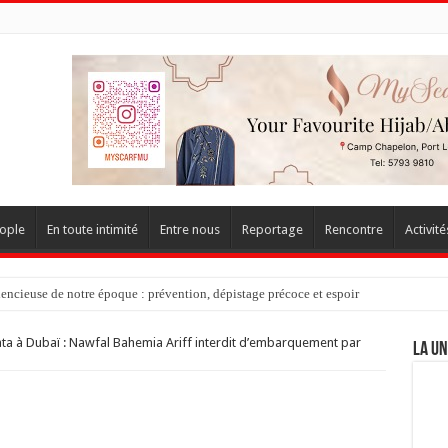
ople
En toute intimité
Entre nous
Reportage
Rencontre
Activité
lencieuse de notre époque : prévention, dépistage précoce et espoir
EMENTS (PARTIE IV) – Waqf : Quelle procédure pour contester ?
ta à Dubaï : Nawfal Bahemia Ariff interdit d’embarquement par
LA UN
9 ans de coopération médicale pour redonner la vue
le : Aadil Ameer Meea rassure sur l’avenir des propriétés waqf
ière-du-Rempart – Parwez Bolaky : départ d’un père aimant