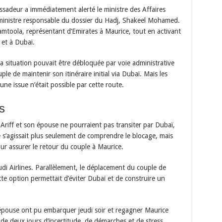
assadeur a immédiatement alerté le ministre des Affaires
 ministre responsable du dossier du Hadj, Shakeel Mohamed.
mtoola, représentant d’Emirates à Maurice, tout en activant
 et à Dubaï.
 si la situation pouvait être débloquée par voie administrative
le de maintenir son itinéraire initial via Dubaï. Mais les
e issue n’était possible par cette route.
s
 Ariff et son épouse ne pourraient pas transiter par Dubaï,
e s’agissait plus seulement de comprendre le blocage, mais
ur assurer le retour du couple à Maurice.
udi Airlines. Parallèlement, le déplacement du couple de
e option permettait d’éviter Dubaï et de construire un
épouse ont pu embarquer jeudi soir et regagner Maurice
de deux jours d’incertitude, de démarches et de stress.