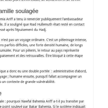
amille soulagée
ia Ariff a tenu à remercier publiquement l’ambassadeur
e. Il a souligné que Riad Hullemuth était resté en contact
ressé après l’épuisement du Hadj.
 n’est pas un voyage ordinaire. C’est un pèlerinage intense,
ns parfois difficiles, une forte densité humaine, de longs
umulée. Pour un pèlerin, le retour au pays représente
aisement et des retrouvailles. Être bloqué à cette étape
atique a donc eu une double portée : administrative d’abord,
voyage ; humaine ensuite, puisqu’il fallait accompagner un
s un contexte de grande vulnérabilité.
e
le : pourquoi Nawfal Bahemia Ariff a-t-il pu transiter par
 le point soulevé par Bakar Bahemia. Si le système indiquait