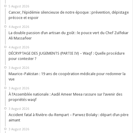
5 August 2026
Cancer, l’épidémie silencieuse de notre époque : prévention, dépistage
précoce et espoir
4 August 2026
La double passion d’un artisan du goût : le pouce vert du Chef Zulfekar
Ali Massafeer
4 August 2026
DÉCRYPTAGE DES JUGEMENTS (PARTIE IV) – Waqf : Quelle procédure
pour contester ?
3 August 2026
Maurice–Pakistan : 19 ans de coopération médicale pour redonner la
vue
3 August 2026
À l’Assemblée nationale : Aadil Ameer Meea rassure sur l’avenir des
propriétés waqf
3 August 2026
Accident fatal à Rivière-du-Rempart – Parwez Bolaky : départ d’un père
aimant
3 August 2026