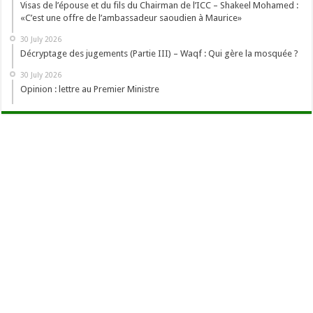
Visas de l’épouse et du fils du Chairman de l’ICC – Shakeel Mohamed :
«C’est une offre de l’ambassadeur saoudien à Maurice»
30 July 2026
Décryptage des jugements (Partie III) – Waqf : Qui gère la mosquée ?
30 July 2026
Opinion : lettre au Premier Ministre