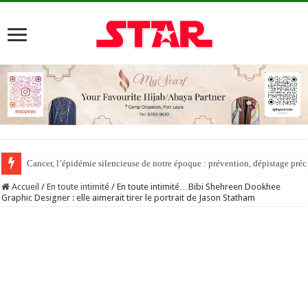
Cancer, l’épidémie silencieuse de notre époque : prévention, dépistage préc
DÉCRYPTAGE DES JUGEMENTS (PARTIE IV) – Waqf : Quelle procédure po
Accueil
/
En toute intimité
/
En toute intimité…Bibi Shehreen Dookhee
Graphic Designer : elle aimerait tirer le portrait de Jason Statham