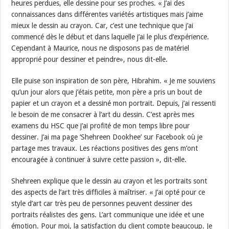
heures perdues, elle dessine pour ses proches. « J’ai des
connaissances dans différentes variétés artistiques mais j’aime
mieux le dessin au crayon. Car, c’est une technique que j’ai
commencé dès le début et dans laquelle j’ai le plus d’expérience.
Cependant à Maurice, nous ne disposons pas de matériel
approprié pour dessiner et peindre», nous dit-elle.
Elle puise son inspiration de son père, Hibrahim. « Je me souviens
qu’un jour alors que j’étais petite, mon père a pris un bout de
papier et un crayon et a dessiné mon portrait. Depuis, j’ai ressenti
le besoin de me consacrer à l’art du dessin. C’est après mes
examens du HSC que j’ai profité de mon temps libre pour
dessiner. J’ai ma page ‘Shehreen Dookhee’ sur Facebook où je
partage mes travaux. Les réactions positives des gens m’ont
encouragée à continuer à suivre cette passion », dit-elle.
Shehreen explique que le dessin au crayon et les portraits sont
des aspects de l’art très difficiles à maîtriser. « J’ai opté pour ce
style d’art car très peu de personnes peuvent dessiner des
portraits réalistes des gens. L’art communique une idée et une
émotion. Pour moi, la satisfaction du client compte beaucoup. Je