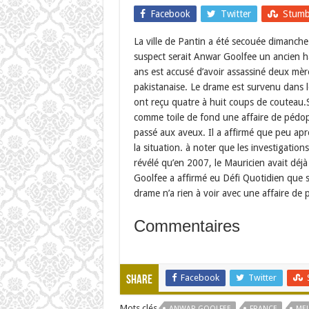
Facebook
Twitter
Stumb
La ville de Pantin a été secouée dimanche
suspect serait Anwar Goolfee un ancien ha
ans est accusé d’avoir assassiné deux mère
pakistanaise. Le drame est survenu dans le
ont reçu quatre à huit coups de couteau.Se
comme toile de fond une affaire de pédoph
passé aux aveux. Il a affirmé que peu aprè
la situation. à noter que les investigation
révélé qu’en 2007, le Mauricien avait déj
Goolfee a affirmé eu Défi Quotidien que so
drame n’a rien à voir avec une affaire de 
Commentaires
Facebook
Twitter
Share
Mots clés
ANWAR GOOLFEE
FRANCE
ME