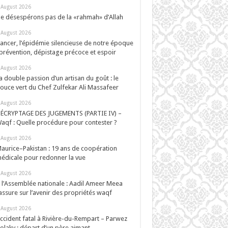
 August 2026
e désespérons pas de la «rahmah» d’Allah
 August 2026
ancer, l’épidémie silencieuse de notre époque
 prévention, dépistage précoce et espoir
 August 2026
a double passion d’un artisan du goût : le
ouce vert du Chef Zulfekar Ali Massafeer
 August 2026
ÉCRYPTAGE DES JUGEMENTS (PARTIE IV) –
aqf : Quelle procédure pour contester ?
 August 2026
aurice–Pakistan : 19 ans de coopération
édicale pour redonner la vue
 August 2026
 l’Assemblée nationale : Aadil Ameer Meea
assure sur l’avenir des propriétés waqf
 August 2026
ccident fatal à Rivière-du-Rempart – Parwez
olaky : départ d’un père aimant