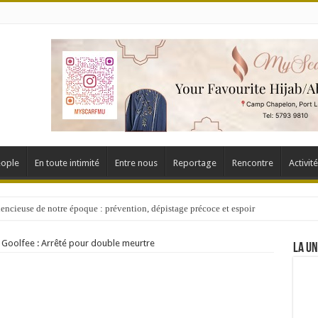
ople
En toute intimité
Entre nous
Reportage
Rencontre
Activit
lencieuse de notre époque : prévention, dépistage précoce et espoir
EMENTS (PARTIE IV) – Waqf : Quelle procédure pour contester ?
 Goolfee : Arrêté pour double meurtre
LA UN
9 ans de coopération médicale pour redonner la vue
le : Aadil Ameer Meea rassure sur l’avenir des propriétés waqf
ière-du-Rempart – Parwez Bolaky : départ d’un père aimant