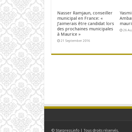
Nasser Ramjaun, conseiller
Yasmi
municipal en France: «
Ambas
J’aimerais être candidat lors
mauri
des prochaines municipales
26 Au
à Maurice »
21 September 2016
© Starpress.info | Tous droits réservés.