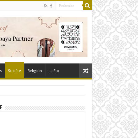
és
Société
Religion
La Foi
E