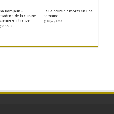
na Ramjaun –
Série noire : 7 morts en une
sadrice de la cuisine
semaine
cienne en France
18 July 2016
gust 2016