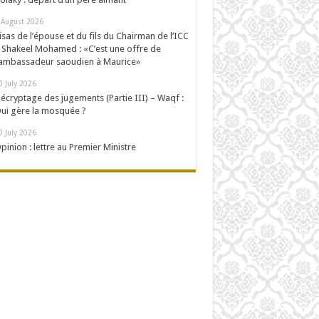
 August 2026
isas de l’épouse et du fils du Chairman de l’ICC
 Shakeel Mohamed : «C’est une offre de
’ambassadeur saoudien à Maurice»
0 July 2026
écryptage des jugements (Partie III) – Waqf :
ui gère la mosquée ?
0 July 2026
pinion : lettre au Premier Ministre