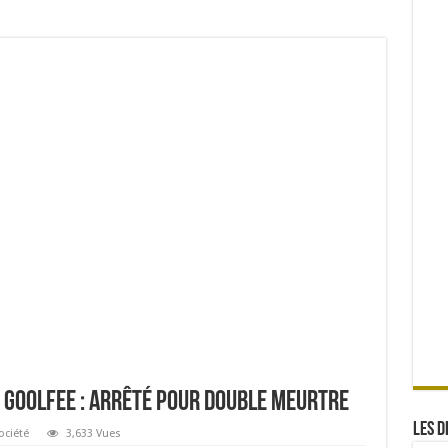
 Goolfee : Arrêté pour double meurtre
Les d
ociété
3,633 Vues