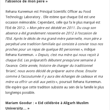
l’absence de mon père »
Rehana Kureemun est Principal Scientific Officer au Food
Technology Laboratory . Elle estime que chaque Eid est une
occasion mémorable. Cependant, celle qui l’a le plus marqué est
l’Eid de 2012.
« Mon père est décédé en 2011. Du coup son
absence a été grandement ressentie en 2012 à l’occasion de
l’Eid. Après le décès de ma grand-mère paternelle, mon père a
perpétué une tradition familiale qui consiste à convier tous nos
proches pour un repas de quelque 80 personnes »
, indique
Rehana Kureemun.
« Depuis, c’est ma mère qui nous reçoit à
chaque Eid. Les préparatifs débutent presqu’une semaine à
l’avance. Cette année, histoire de changer du traditionnel
‘briani’, nous avons décidé de préparer autre chose. Ensuite
comme à l’accoutumée il y aura des échanges de cadeaux et ma
mère va offrir un eidi aux petits
», poursuit Rehana Kureemun.
Elle espère que cette tradition subsiste au sein de la famille le plus
longtemps possible.
Mariam Goodur : « Eid célébrée à Aligarh Muslim
University… »