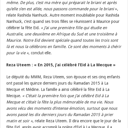
même. De plus, c’est ma mère qui préparait le briani et après
qu’elle s’en est allée, nous passons commande pour le briani
»,
relate Rashida Nanhuck. Autre moment inoubliable pour Rashida
Nanhuck, c’est quand ses trois filles se réunissent à Maurice pour
célébrer la fête Eid.
« J’ai une première fille qui étudie en
Australie, une deuxième en Afrique du Sud et une troisième à
Maurice. Notre Eid devient spéciale quand toutes les trois sont
là et nous la célébrons en famille. Ce sont des moments à chérir
pour la vie »,
conclut-elle.
Reza Uteem : « En 2015, j’ai célébré l’Eid à La Mecque »
Le député du MMM, Reza Uteem, son épouse et ses cinq enfants
ont passé les quinze derniers jours du Ramadan 2015 à La
Mecque et Médine. La famille a ainsi célébré la fête Eid à La
Mecque.
« C’était la première fois que j’ai célébré Eid à La
Mecque et c’était la fête la plus mémorable de ma vie. Nous
avons vécu des moments d’intense émotion, surtout que nous
avons passé les dix derniers jours du Ramadan 2015 à prier
matin et soir »
, relate Reza Uteem. Il dira encore que le jour de la
fête Eid, après avoir accompli la prière d’Eid à La Mecque, il a