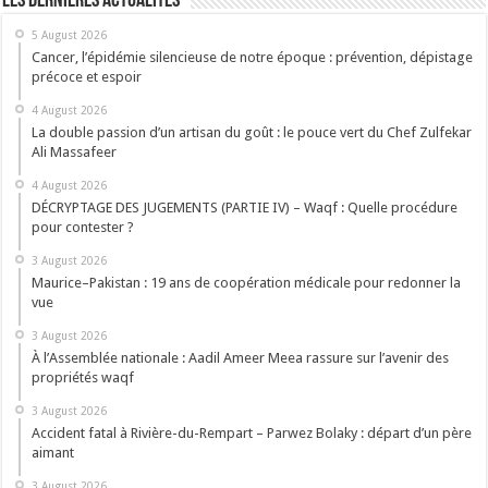
Les dernières actualités
5 August 2026
Cancer, l’épidémie silencieuse de notre époque : prévention, dépistage
précoce et espoir
4 August 2026
La double passion d’un artisan du goût : le pouce vert du Chef Zulfekar
Ali Massafeer
4 August 2026
DÉCRYPTAGE DES JUGEMENTS (PARTIE IV) – Waqf : Quelle procédure
pour contester ?
3 August 2026
Maurice–Pakistan : 19 ans de coopération médicale pour redonner la
vue
3 August 2026
À l’Assemblée nationale : Aadil Ameer Meea rassure sur l’avenir des
propriétés waqf
3 August 2026
Accident fatal à Rivière-du-Rempart – Parwez Bolaky : départ d’un père
aimant
3 August 2026