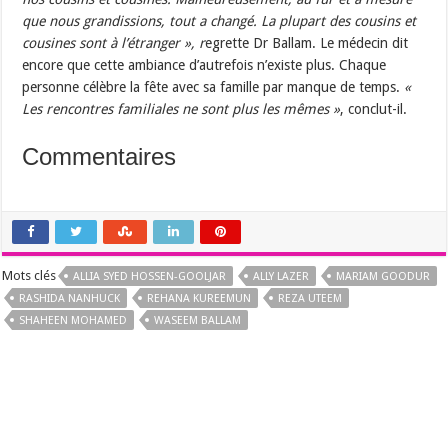
que nous grandissions, tout a changé. La plupart des cousins et
cousines sont à l’étranger », r
egrette Dr Ballam. Le médecin dit
encore que cette ambiance d’autrefois n’existe plus. Chaque
personne célèbre la fête avec sa famille par manque de temps.
«
Les rencontres familiales ne sont plus les mêmes »
, conclut-il.
Commentaires
Mots clés
ALLIA SYED HOSSEN-GOOLJAR
ALLY LAZER
MARIAM GOODUR
RASHIDA NANHUCK
REHANA KUREEMUN
REZA UTEEM
SHAHEEN MOHAMED
WASEEM BALLAM