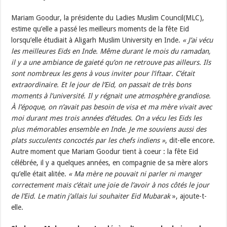
Mariam Goodur, la présidente du Ladies Muslim Council(MLC),
estime qu’elle a passé les meilleurs moments de la fête Eid
lorsqu’elle étudiait à Aligarh Muslim University en Inde.
« J’ai vécu
les meilleures Eids en Inde. Même durant le mois du ramadan,
il y a une ambiance de gaieté qu’on ne retrouve pas ailleurs. Ils
sont nombreux les gens à vous inviter pour l’iftaar. C’était
extraordinaire. Et le jour de l’Eid, on passait de très bons
moments à l’université. Il y régnait une atmosphère grandiose.
À l’époque, on n’avait pas besoin de visa et ma mère vivait avec
moi durant mes trois années d’études. On a vécu les Eids les
plus mémorables ensemble en Inde. Je me souviens aussi des
plats succulents concoctés par les chefs indiens »
, dit-elle encore.
Autre moment que Mariam Goodur tient à coeur : la fête Eid
célébrée, il y a quelques années, en compagnie de sa mère alors
qu’elle était alitée.
« Ma mère ne pouvait ni parler ni manger
correctement mais c’était une joie de l’avoir à nos côtés le jour
de l’Eid. Le matin j’allais lui souhaiter Eid Mubarak
», ajoute-t-
elle.