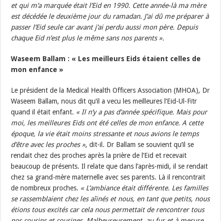
et qui m’a marquée était l’Eid en 1990. Cette année-là ma mère
est décédée le deuxième jour du ramadan. J’ai dû me préparer à
passer l’Eid seule car avant j’ai perdu aussi mon père. Depuis
chaque Eid n’est plus le même sans nos parents ».
Waseem Ballam : « Les meilleurs Eids étaient celles de
mon enfance »
Le président de la Medical Health Officers Association (MHOA), Dr
Waseem Ballam, nous dit qu’il a vecu les meilleures l’Eid-Ul-Fitr
quand il était enfant.
« Il n’y a pas d’année spécifique. Mais pour
moi, les meilleures Eids ont été celles de mon enfance. A cette
époque, la vie était moins stressante et nous avions le temps
d’être avec les proches »
, dit-il. Dr Ballam se souvient qu’il se
rendait chez des proches après la prière de l’Eid et recevait
beaucoup de présents. Il relate que dans l’après-midi, il se rendait
chez sa grand-mère maternelle avec ses parents. Là il rencontrait
de nombreux proches.
« L’ambiance était différente. Les familles
se rassemblaient chez les aîinés et nous, en tant que petits, nous
étions tous excités car cela nous permettait de rencontrer tous
nos cousins et cousines. Malheureusement, au fur et à mesure