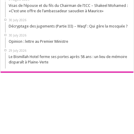
Visas de l’épouse et du fils du Chairman de l’ICC – Shakeel Mohamed :
«C’est une offre de l’ambassadeur saoudien à Maurice»
30 July 2026
Décryptage des jugements (Partie III) – Waqf : Qui gère la mosquée ?
30 July 2026
Opinion : lettre au Premier Ministre
29 July 2026
Le Bismillah Hotel ferme ses portes après 58 ans : un lieu de mémoire
disparaît à Plaine-Verte