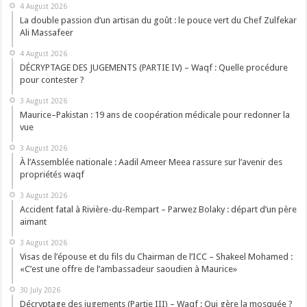
4 August 2026
La double passion d’un artisan du goût : le pouce vert du Chef Zulfekar
Ali Massafeer
4 August 2026
DÉCRYPTAGE DES JUGEMENTS (PARTIE IV) – Waqf : Quelle procédure
pour contester ?
3 August 2026
Maurice–Pakistan : 19 ans de coopération médicale pour redonner la
vue
3 August 2026
À l’Assemblée nationale : Aadil Ameer Meea rassure sur l’avenir des
propriétés waqf
3 August 2026
Accident fatal à Rivière-du-Rempart – Parwez Bolaky : départ d’un père
aimant
3 August 2026
Visas de l’épouse et du fils du Chairman de l’ICC – Shakeel Mohamed :
«C’est une offre de l’ambassadeur saoudien à Maurice»
30 July 2026
Décryptage des jugements (Partie III) – Waqf : Qui gère la mosquée ?